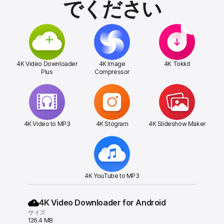
でください
4K Video Downloader
4K Image
4K Tokkit
Plus
Compressor
4K Video to MP3
4K Stogram
4K Slideshow Maker
4K YouTube to MP3
4K Video Downloader for Android
サイズ
126.4 MB