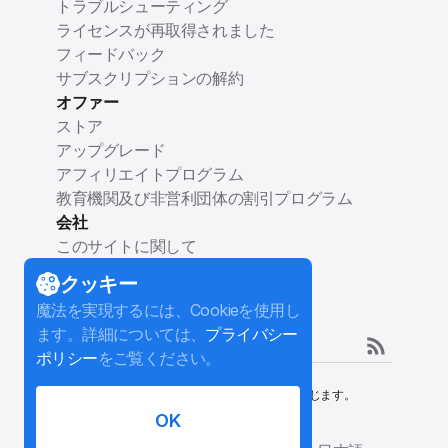
トラブルシューティング
ライセンスが再取得されました
フィードバック
サブスクリプションの解約
オファー
ストア
アップグレード
アフィリエイトプログラム
教育機関及び非営利団体の割引プログラム
会社
このサイトに関して
ブログ
クッキー
連絡先
魔法を実現するには、Cookieを使用し
フォローする
ます。詳細については、
プライバシー
ポリシー
をご覧ください。
©
2026
InterPromo GMBH.
無断複写・転載を禁じます。
利用規約
プライバシーポリシー
返金に関する方針
OK
アフィリエイトの契約