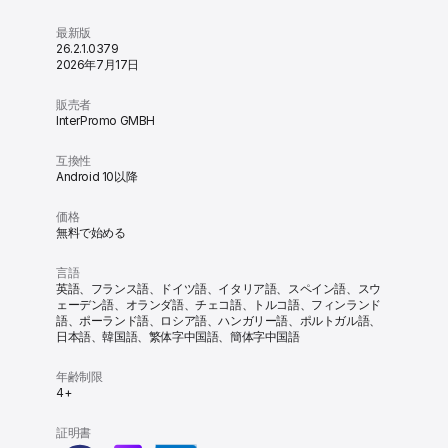
最新版
26.2.1.0379
2026年7月17日
販売者
InterPromo GMBH
互換性
Android 10以降
価格
無料で始める
言語
英語、フランス語、ドイツ語、イタリア語、スペイン語、スウ
ェーデン語、オランダ語、チェコ語、トルコ語、フィンランド
語、ポーランド語、ロシア語、ハンガリー語、ポルトガル語、
日本語、韓国語、繁体字中国語、簡体字中国語
年齢制限
4+
証明書