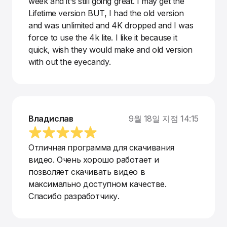
week and it's still going great. I may get the
Lifetime version BUT, I had the old version
and was unlimited and 4K dropped and I was
force to use the 4k lite. I like it because it
quick, wish they would make and old version
with out the eyecandy.
Владислав
9월 18일 지점 14:15
Отличная программа для скачивания
видео. Очень хорошо работает и
позволяет скачивать видео в
максимально доступном качестве.
Спасибо разработчику.