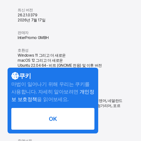
최신 버전
26.2.1.0379
2026년 7월 17일
판매자
InterPromo GMBH
호환성
Windows 11 그리고 더 새로운
macOS 12 그리고 더 새로운
Ubuntu 22.04 64- 비트 (GNOME 전용) 및 이후 버전
쿠키
가격
무료로 시작하기
마법이 일어나기 위해 우리는 쿠키를
사용합니다. 자세히 알아보려면
개인정
언어
보 보호정책
을 읽어보세요.
영어, 프랑스어, 독일어, 이탈리아어, 스페인어, 스웨덴어, 네덜란드
어, 체코어, 터키어, 핀란드어, 폴란드어, 러시아어, 헝가리어, 포르
투갈어, 일본어, 한국어, 중국어 번체, 중국어 간체
OK
나이 등급
4+
증명서들