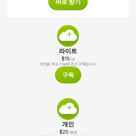
바로 받기
라이트
$15
/
년
개인용. 주요 기능에 연간 구독입니다.
구독
개인
$25
/
평생