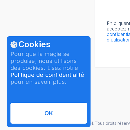
En cliquan
acceptez n
confidentia
d'utilisatio
Cookies
Pour que la magie se
produise, nous utilisons
des cookies. Lisez notre
Politique de confidentialité
pour en savoir plus.
OK
© 2026 InterPromo GMBH. Tous droits réserv