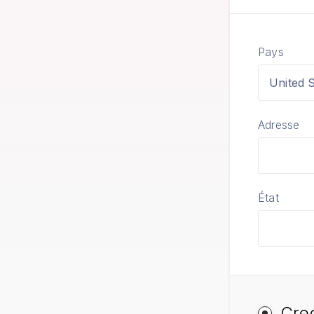
Pays
United S
Adresse
État
Cred