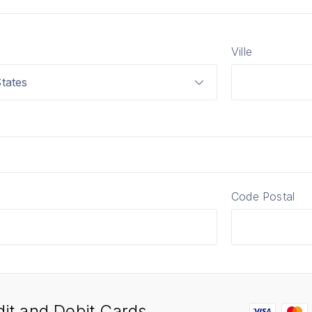
Ville
tates
Code Postal
it and Debit Cards