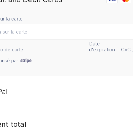
r la carte
Date
o de carte
d'expiration
CVC 
risé par
Pal
nt total