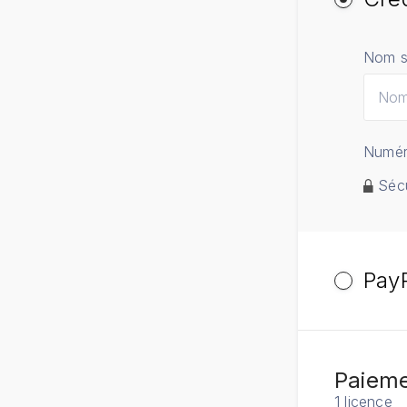
Nom su
Numér
Sécu
Pay
Paieme
1 licence