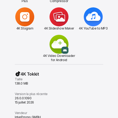
Plus
Compressor
4K Stogram
4K Slideshow Maker
4K YouTube to MP3
4K Video Downloader
for Android
4K Tokkit
Taille
138.0 MB
Version la plus récente
26.0.0.1090
15 juillet 2026
Vendeur
InterPromo GMBH