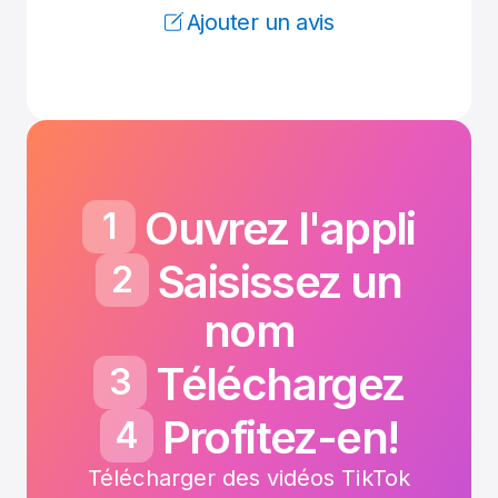
Ajouter un avis
Ouvrez l'appli
1
Saisissez un
2
nom
Téléchargez
3
Profitez-en!
4
Télécharger des vidéos TikTok