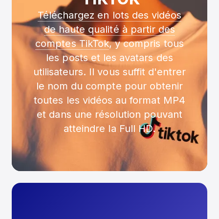
Téléchargez en lots des vidéos
de haute qualité à partir des
comptes TikTok
, y compris tous
les posts et les avatars des
utilisateurs. Il vous suffit d'entrer
le nom du compte pour obtenir
toutes les vidéos au format MP4
et dans une résolution pouvant
atteindre la Full HD.