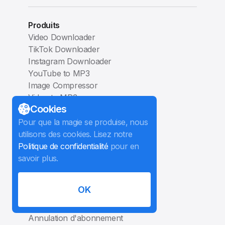
Produits
Video Downloader
TikTok Downloader
Instagram Downloader
YouTube to MP3
Image Compressor
Video to MP3
Cookies
Slideshow Maker
Téléchargement
Pour que la magie se produise, nous
Aide
utilisons des cookies. Lisez notre
Guides d'utilisation
Politique de confidentialité
pour en
Guides vidéos
savoir plus.
FAQ
Dépannage
OK
Récupération de la licence
Avis
Annulation d'abonnement