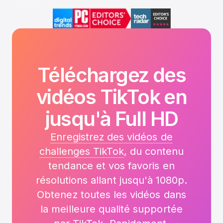
Téléchargez des
vidéos TikTok en
jusqu'à Full HD
Enregistrez des vidéos de
challenges TikTok
, du contenu
tendance et vos favoris en
résolutions allant jusqu'à 1080p.
Obtenez toutes les vidéos dans
la meilleure qualité supportée