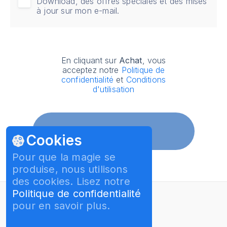
Download, des offres spéciales et des mises
à jour sur mon e-mail.
En cliquant sur
Achat
, vous
acceptez notre
Politique de
confidentialité
et
Conditions
d'utilisation
Achat
Cookies
Pour que la magie se
produise, nous utilisons
des cookies. Lisez notre
Politique de confidentialité
pour en savoir plus.