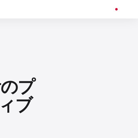
orのプ
ィブ