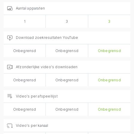
Aantal apparaten
1
3
3
Download zoekresultaten YouTube
Onbegrensd
Onbegrensd
Onbegrensd
Afzonderlijke video's downloaden
Onbegrensd
Onbegrensd
Onbegrensd
Video's per afspeellijst
Onbegrensd
Onbegrensd
Onbegrensd
Video's per kanaal