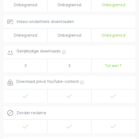
Onbegrensd
Onbegrensd
Onbegrensd
Video-ondertitels downloaden
Onbegrensd
Onbegrensd
Onbegrensd
Gelijktijdige downloads
3
3
Tot wel 7
Download privé YouTube-content
Zonder reclame