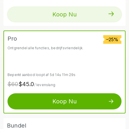
Koop Nu
Pro
–25%
Ontgrendel alle functies, bedrijfsvriendelijk.
Beperkt aanbod loopt af
5d
14u
11m
28s
$60
$45.0
/ levenslang
Koop Nu
Bundel