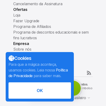
Cancelamento da Assinatura
Ofertas
Loja
Fazer Upgrade
Programa de Afiliados
Programa de descontos educacionais e sem
fins lucrativos
Empresa
Sobre nós
Blog
Cookies
Contatos
Para que a mágica aconteça,
Siga-nos
usamos cookies. Leia nossa
Política
de Privacidade
para saber mais.
©
2026
InterPromo GMBH.
Todos os direitos reservados.
Download grátis
Termos de Uso
Política de Privacidade
Política de reembolso
OK
Contrato de Afiliação
Português Brasileiro