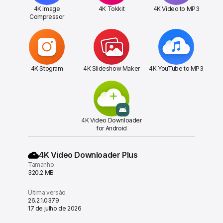
4K Image
4K Tokkit
4K Video to MP3
Compressor
4K Stogram
4K Slideshow Maker
4K YouTube to MP3
4K Video Downloader
for Android
4K Video Downloader Plus
Tamanho
320.2 MB
Última versão
26.2.1.0379
17 de julho de 2026