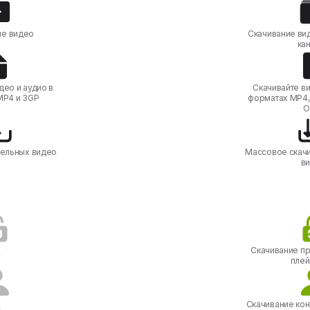
ие видео
Скачивание вид
ка
део и аудио в
Скачивайте ви
MP4 и 3GP
форматах MP4,
O
дельных видео
Массовое скач
в
Скачивание пр
плей
Скачивание кон