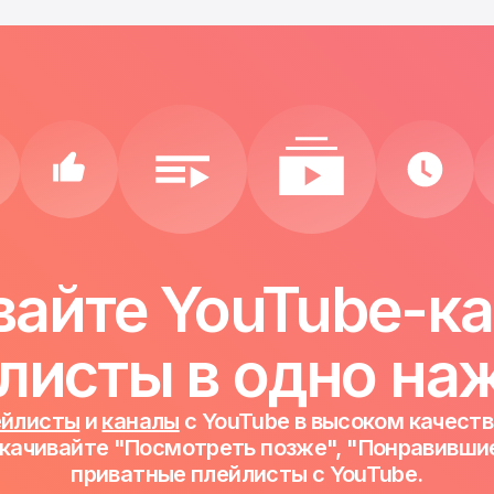
айте YouTube-к
листы в одно на
ейлисты
и
каналы
с YouTube в высоком качеств
качивайте "Посмотреть позже", "Понравившие
приватные плейлисты с YouTube.