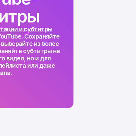
титры
тации и субтитры
YouTube. Сохраняйте
 выберайте из более
раняйте субтитры не
о видео, но и для
лейлиста или даже
ала.