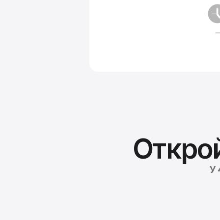
Откро
У 