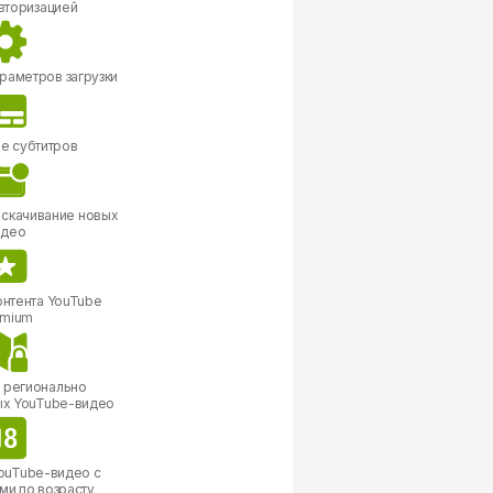
авторизацией
раметров загрузки
е субтитров
 скачивание новых
идео
онтента YouTube
emium
 регионально
ых YouTube-видео
ouTube-видео с
ми по возрасту