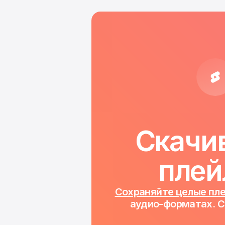
Скачив
плей
Сохраняйте целые пл
аудио-форматах. С