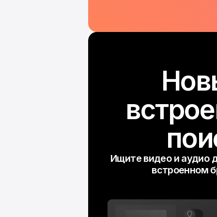
Нов
встро
пои
Ищите видео и аудио д
встроенном б