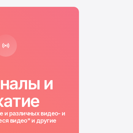
аналы и
жатие
е и различных видео- и
ся видео" и другие