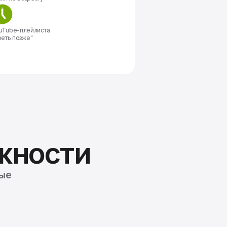
uTube-плейлиста
еть позже"
жности
мые