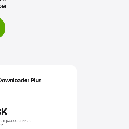
ом
Downloader Plus
о в разрешении до
8K