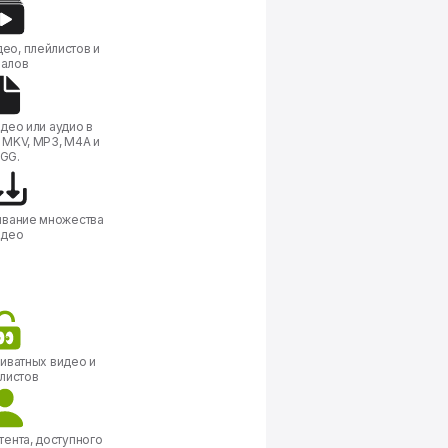
ео, плейлистов и
налов
део или аудио в
 MKV, MP3, M4A и
GG.
ивание множества
идео
иватных видео и
листов
тента, доступного