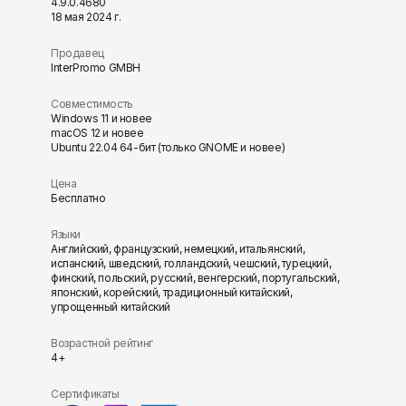
4.9.0.4680
18 мая 2024 г.
Продавец
InterPromo GMBH
Совместимость
Windows 11 и новее
macOS 12 и новее
Ubuntu 22.04 64-бит (только GNOME и новее)
Цена
Бесплатно
Языки
Английский, французский, немецкий, итальянский,
испанский, шведский, голландский, чешский, турецкий,
финский, польский, русский, венгерский, португальский,
японский, корейский, традиционный китайский,
упрощенный китайский
Возрастной рейтинг
4+
Сертификаты