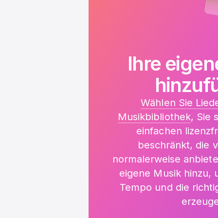
Ihre eige
hinzuf
Wählen Sie Liede
Musikbibliothek
, Sie 
einfachen lizenzf
beschränkt, die v
normalerweise anbiete
eigene Musik hinzu, 
Tempo und die richt
erzeuge