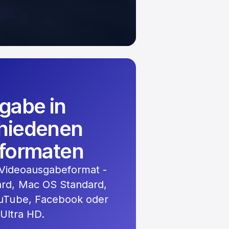
gabe in
hiedenen
formaten
 Videoausgabeformat -
rd, Mac OS Standard,
ouTube, Facebook oder
Ultra HD.