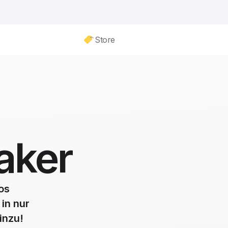
Store
aker
eos
in nur
inzu!