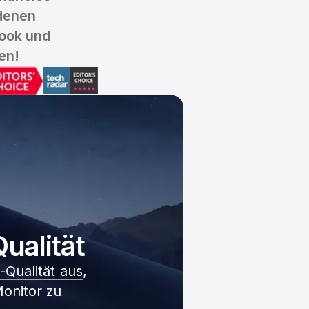
denen
book und
en!
ualität
-Qualität aus
,
onitor zu