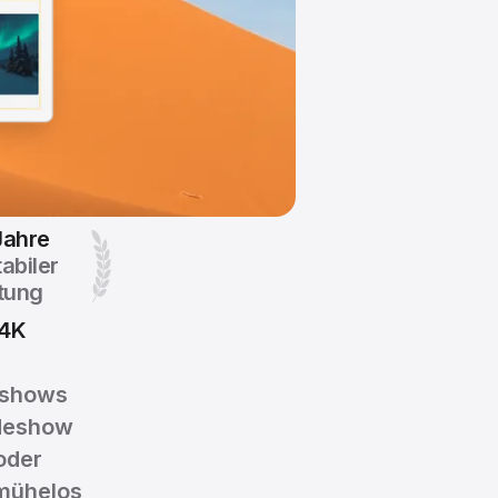
Jahre
abiler
tung
 4K
iashows
ideshow
oder
 mühelos