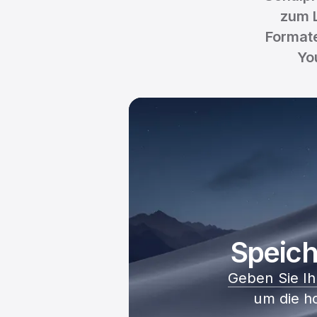
zum 
Formate
Yo
Speich
Geben Sie Ih
um die h