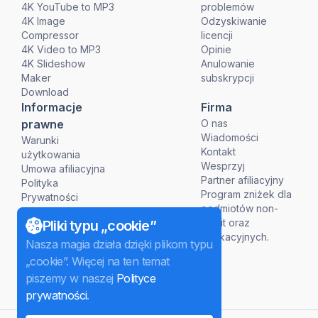
4K YouTube to MP3
problemów
4K Image
Odzyskiwanie
Compressor
licencji
4K Video to MP3
Opinie
4K Slideshow
Anulowanie
Maker
subskrypcji
Download
Informacje
Firma
prawne
O nas
Wiadomości
Warunki
Kontakt
użytkowania
Wesprzyj
Umowa afiliacyjna
Partner afiliacyjny
Polityka
Program zniżek dla
Prywatności
podmiotów non-
Polityka Refundacji
profit oraz
Pliki typu „cookie”
edukacyjnych.
Nasza magia działa dzięki plikom typu
„cookie”. Więcej na ten temat
piszemy w naszej
Polityce
prywatności
.