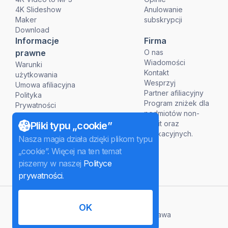
4K Slideshow
Anulowanie
Maker
subskrypcji
Download
Informacje
Firma
prawne
O nas
Wiadomości
Warunki
Kontakt
użytkowania
Wesprzyj
Umowa afiliacyjna
Partner afiliacyjny
Polityka
Program zniżek dla
Prywatności
podmiotów non-
Polityka Refundacji
profit oraz
Pliki typu „cookie”
edukacyjnych.
Nasza magia działa dzięki plikom typu
„cookie”. Więcej na ten temat
piszemy w naszej
Polityce
prywatności
.
polski
OK
©
2026
InterPromo GMBH.
Wszelkie prawa
zastrzeżone.