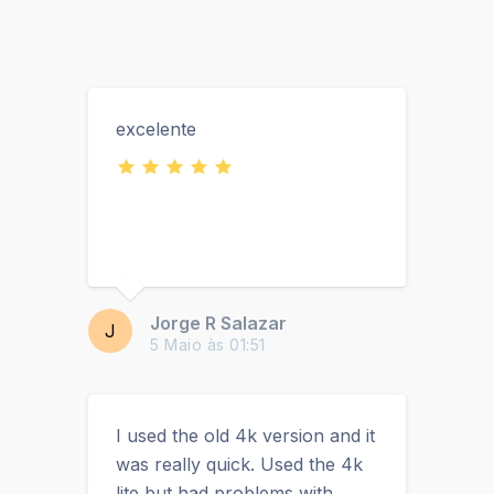
excelente
Jorge R Salazar
J
5 Maio às 01:51
I used the old 4k version and it
was really quick. Used the 4k
lite but had problems with