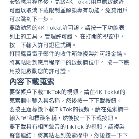
安裝應用程序後，高級4K Tokkit用戶應啟動許
可證以取消下載限制並解鎖專有功能。免費用戶
可以跳到下一步。
要啟動您的4K Tokkit許可證，請按一下功能表
列上的
工具
>
管理許可證
。 在打開的視窗中，
按一下
輸入許可證程式碼
。
打開購買電子郵件的收件箱並複製許可證金鑰。
將其粘貼到應用程序中的啟動欄位中。 按一下
應
用
按鈕啟動您的許可證。
內容下載蒐索
要
從帳戶下載TikTok的視頻
，請在4K Tokkit的
蒐索欄中輸入其名稱，然後按一下
下載
按鈕。
要
按主題標籤下載TikTok的視頻
，請在蒐索欄中
輸入“#”和標籤名稱，然後按一下
下載
按鈕。
要
下載具有相同聲音的TikTok 的視頻
，請複製
聲音連結，將其粘貼到蒐索欄中，然後按一下
下