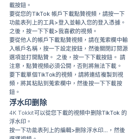
載
按鈕。
要
從您的TikTok 帳戶下載點贊視頻
，請按一下
功能表列上的
工具>登入
並輸入您的登入憑據。
之後，按一下
下載>我喜歡的視頻
。
要
從他人的帳戶下載點贊視頻
，請在蒐索欄中輸
入帳戶名稱，按一下設定按鈕，然後關閉
訂閱源
選項並打開
點贊
。 之後，按一下
下載
按鈕。 請
注意，點贊視頻必須公開，否則將無法下載。
要
下載單個TikTok的視頻
，請將連結複製到視
頻，將其粘貼到蒐索欄中，然後按一下
下載
按
鈕。
浮水印删除
4K Tokkit可以
從您下載的視頻中删除TikTok 的
浮水印
。
按一下
功能表列上的編輯>删除浮水印…
，然後
選擇視頻。