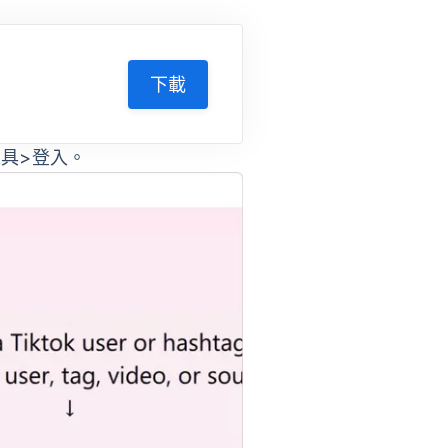
下載
工具>登入
。