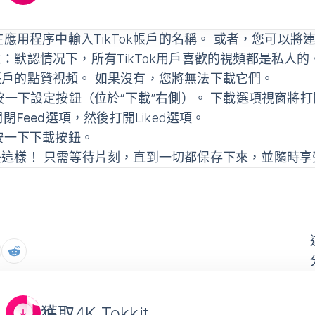
應用程序中輸入TikTok帳戶的名稱。 或者，您可以將
意
：默認情况下，所有TikTok用戶喜歡的視頻都是私人的。
帳戶的點贊視頻。 如果沒有，您將無法下載它們。
按一下設定按鈕（位於“下載”右側）。
下載選項
視窗將打
關閉
Feed
選項，然後打開Liked選項。
按一下
下載
按鈕。
這樣！ 只需等待片刻，直到一切都保存下來，並隨時享受
獲取4K Tokkit