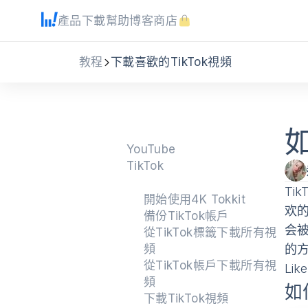
產品
下載
幫助
博客
商店
教程
下載喜歡的TikTok視頻
YouTube
TikTok
Ti
開始使用4K Tokkit
欢
備份TikTok帳戶
会
從TikTok標籤下載所有視
頻
的
從TikTok帳戶下載所有視
Li
頻
如
下載TikTok視頻