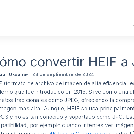
ómo convertir HEIF a
por Oksana
en
28 de septiembre de 2024
F
(formato de archivo de imagen de alta eficiencia) 
erno que fue introducido en 2015. Sirve como una alt
matos tradicionales como JPEG, ofreciendo la compre
imagen más alta. Aunque, HEIF se usa principalmente
OS y no es tan conocido y soportado como JPG. Est
patibilidad, por ejemplo cuando intentes ver imáge
rtunadamente, con
4K Image Compressor
puedes fá