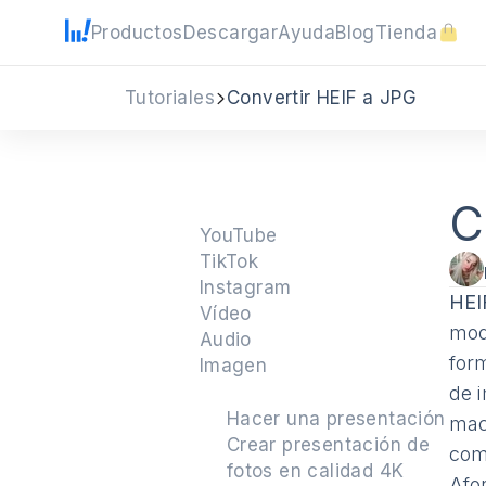
Productos
Descargar
Ayuda
Blog
Tienda
Tutoriales
Convertir HEIF a JPG
C
YouTube
TikTok
Instagram
HEI
Vídeo
mod
Audio
for
Imagen
de 
Hacer una presentación
mac
Crear presentación de
com
fotos en calidad 4K
Afo