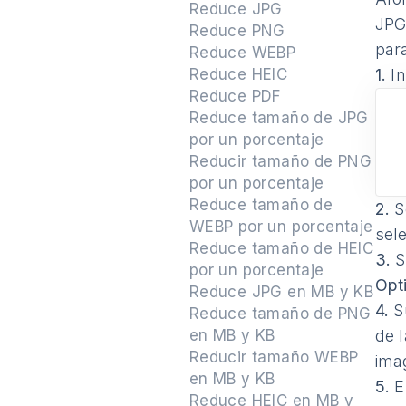
Reduce JPG
JPG
Reduce PNG
par
Reduce WEBP
Reduce HEIC
1.
In
Reduce PDF
Reduce tamaño de JPG
por un porcentaje
Reducir tamaño de PNG
por un porcentaje
Reduce tamaño de
2.
Se
WEBP por un porcentaje
sel
Reduce tamaño de HEIC
3.
S
por un porcentaje
Opt
Reduce JPG en MB y KB
4.
Su
Reduce tamaño de PNG
en MB y KB
de l
Reducir tamaño WEBP
ima
en MB y KB
5.
En
Reduce HEIC en MB y