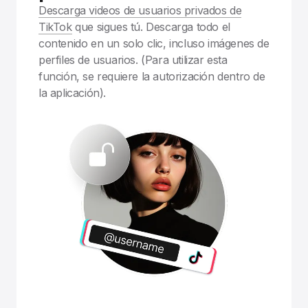
Descarga videos de usuarios privados de
TikTok
que sigues tú. Descarga todo el
contenido en un solo clic, incluso imágenes de
perfiles de usuarios. (Para utilizar esta
función, se requiere la autorización dentro de
la aplicación).