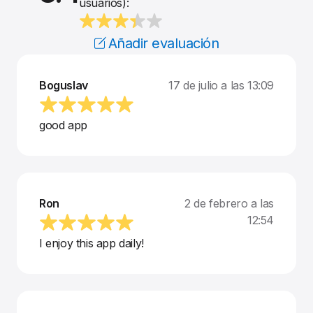
usuarios):
Añadir evaluación
Boguslav
17 de julio a las 13:09
good app
Ron
2 de febrero a las
12:54
I enjoy this app daily!