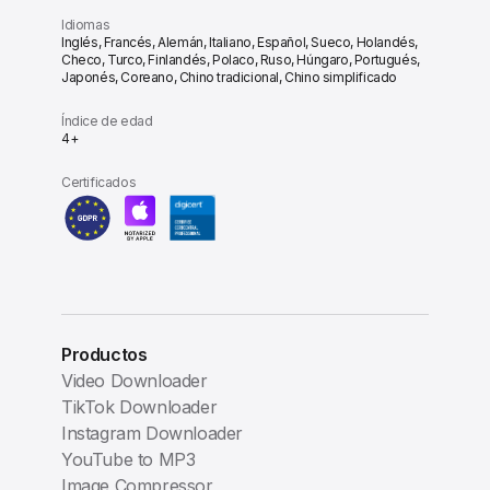
Idiomas
Inglés, Francés, Alemán, Italiano, Español, Sueco, Holandés,
Checo, Turco, Finlandés, Polaco, Ruso, Húngaro, Portugués,
Japonés, Coreano, Chino tradicional, Chino simplificado
Índice de edad
4+
Certificados
Productos
Video Downloader
TikTok Downloader
Instagram Downloader
YouTube to MP3
Image Compressor