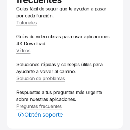
Guías fácil de seguir que te ayudan a pasar
por cada función.
Tutoriales
Guías de video claras para usar aplicaciones
4K Download.
Vídeos
Soluciones rápidas y consejos útiles para
ayudarte a volver al camino.
Solución de problemas
Respuestas a tus preguntas más urgente
sobre nuestras aplicaciones.
Preguntas frecuentes
Obtén soporte