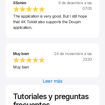
SSonim
9 de diciembre a las
07:05
The application is very good. But I still hope
that 4K Tokkit also supports the Douyin
application.
Muy bien
24 de noviembre a las
23:20
Muy bien
Leer más
Tutoriales y preguntas
frecuentes