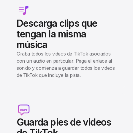
Descarga clips que
tengan la misma
música
Graba todos los videos de TikTok asociados
con un audio en particular
. Pega el enlace al
sonido y comienza a guardar todos los videos
de TikTok que incluye la pista.
Guarda pies de videos
de TikTok