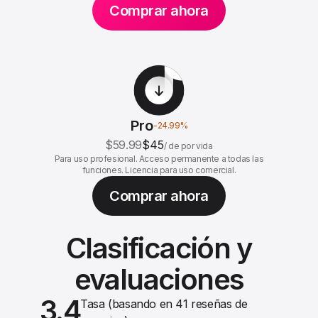
Comprar ahora
Pro
-
24.99
%
$59.99
$45
/
de por vida
Para uso profesional. Acceso permanente a todas las
funciones. Licencia para uso comercial.
Comprar ahora
Clasificación y
evaluaciones
3.4
Tasa (basando en 41 reseñas de