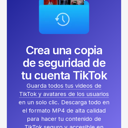
Crea una copia
de seguridad de
tu cuenta TikTok
Guarda todos tus videos de
TikTok y avatares de los usuarios
en un solo clic. Descarga todo en
el formato MP4 de alta calidad
para hacer tu contenido de
TikTok seguro y accesible en