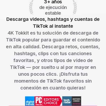
3+ años
de ejecución
estable
Descarga videos, hashtags y cuentas de
TikTok al instante
4K Tokkit es tu solución de descarga de
TikTok popular para guardar el contenido
en alta calidad. Descarga retos, cuentas,
hashtags, clips con tus canciones
favoritas, y otros tipos de video de
TikTok — por suelto u al por mayor en
unos pocos clics. ¡Disfruta tus
momentos de TikTok favoritos sin
conexión en cuanto quieras!