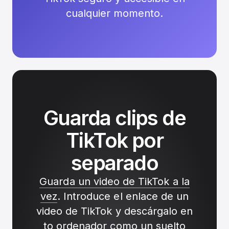
cualquier momento.
Guarda clips de
TikTok por
separado
Guarda un video de TikTok a la
vez
. Introduce el enlace de un
video de TikTok y descárgalo en
to ordenador como un suelto