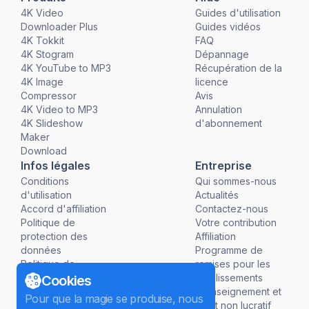
4K Video
Guides d'utilisation
Downloader Plus
Guides vidéos
4K Tokkit
FAQ
4K Stogram
Dépannage
4K YouTube to MP3
Récupération de la
4K Image
licence
Compressor
Avis
4K Video to MP3
Annulation
4K Slideshow
d'abonnement
Maker
Download
Infos légales
Entreprise
Conditions
Qui sommes-nous
d'utilisation
Actualités
Accord d'affiliation
Contactez-nous
Politique de
Votre contribution
protection des
Affiliation
données
Programme de
Politique de
remises pour les
remboursement
établissements
Cookies
d'enseignement et
Pour que la magie se produise, nous
à but non lucratif