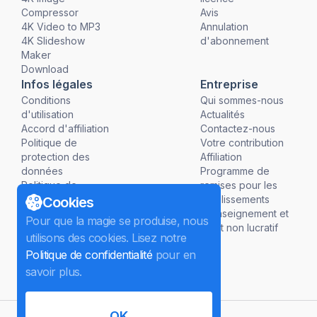
Compressor
Avis
4K Video to MP3
Annulation
4K Slideshow
d'abonnement
Maker
Download
Infos légales
Entreprise
Conditions
Qui sommes-nous
d'utilisation
Actualités
Accord d'affiliation
Contactez-nous
Politique de
Votre contribution
protection des
Affiliation
données
Programme de
Politique de
remises pour les
remboursement
établissements
Cookies
d'enseignement et
Pour que la magie se produise, nous
à but non lucratif
utilisons des cookies. Lisez notre
Politique de confidentialité
pour en
savoir plus.
OK