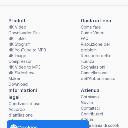
Prodotti
Guida in linea
4K Video
Come fare
Downloader Plus
Guide Video
4K Tokkit
FAQ
4K Stogram
Risoluzione dei
4K YouTube to MP3
problemi
4K Image
Recupero della
Compressor
licenza
4K Video to MP3
Segnalazioni
4K Slideshow
Cancellazione
Maker
dell'Abbonamento
Download
Informazioni
Azienda
legali
Chi siamo
Novità
Condizioni d'uso
Contattaci
Accordo
Contribuisci
d'affiliazione
Affiliato
Informativa sulla
Programma di sconti
Privacy
Cookies