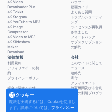
4K Video
ハウツー
Downloader Plus
動画ガイド
4K Tokkit
よくある質問
4K Stogram
トラブルシューティ
4K YouTube to MP3
ング
4K Image
ライセンスが再取得
Compressor
されました
4K Video to MP3
フィードバック
4K Slideshow
サブスクリプション
Maker
の解約
Download
法律情報
会社
利用規約
このサイトに関して
アフィリエイトの契
ニュース
約
連絡先
プライバシーポリシ
寄付
ー
アフィリエイト
返金に関する方針
教育機関及び非営利
団体の割引プログラ
クッキー
ム
魔法を実現するには、Cookieを使用し
ます。詳細については、
プライバシー