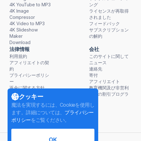
4K YouTube to MP3
ング
4K Image
ライセンスが再取得
Compressor
されました
4K Video to MP3
フィードバック
4K Slideshow
サブスクリプション
Maker
の解約
Download
法律情報
会社
利用規約
このサイトに関して
アフィリエイトの契
ニュース
約
連絡先
プライバシーポリシ
寄付
ー
アフィリエイト
返金に関する方針
教育機関及び非営利
団体の割引プログラ
クッキー
ム
魔法を実現するには、Cookieを使用し
ます。詳細については、
プライバシー
ポリシー
をご覧ください。
OK