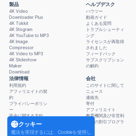
製品
ヘルプデスク
4K Video
ハウツー
Downloader Plus
動画ガイド
4K Tokkit
よくある質問
4K Stogram
トラブルシューティ
4K YouTube to MP3
ング
4K Image
ライセンスが再取得
Compressor
されました
4K Video to MP3
フィードバック
4K Slideshow
サブスクリプション
Maker
の解約
Download
法律情報
会社
利用規約
このサイトに関して
アフィリエイトの契
ニュース
約
連絡先
プライバシーポリシ
寄付
ー
アフィリエイト
返金に関する方針
教育機関及び非営利
団体の割引プログラ
クッキー
ム
魔法を実現するには、Cookieを使用し