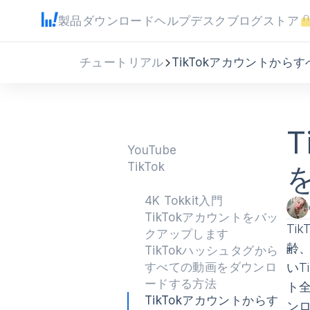
製品
ダウンロード
ヘルプデスク
ブログ
ストア
チュートリアル
TikTokアカウントか
YouTube
TikTok
4K Tokkit入門
TikTokアカウントをバッ
Ti
クアップします
齢
TikTokハッシュタグから
すべての動画をダウンロ
いT
ードする方法
ト
TikTokアカウントからす
ン