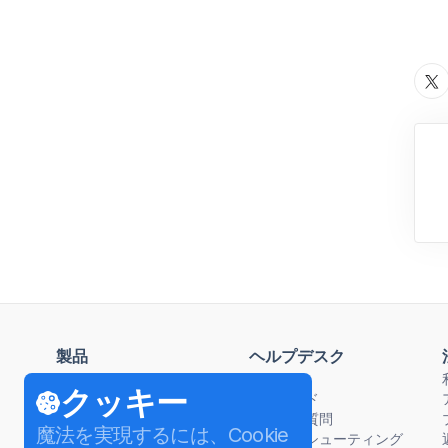
製品
ヘルプデスク
4K Video Downloader Plus
ハウツー
クッキー
4K Tokkit
動画ガイド
4K Stogram
よくある質問
魔法を実現するには、Cookie
4K YouTube to MP3
トラブルシューティング