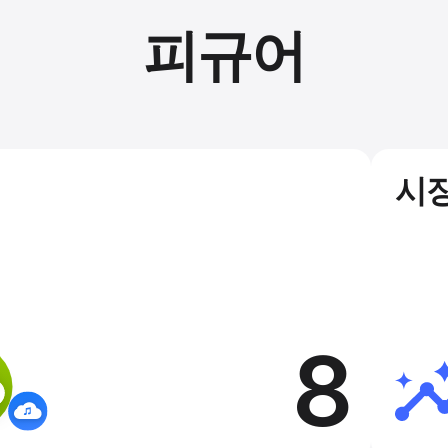
피규어
시장
8