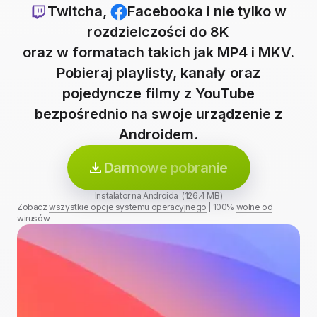
Twitcha
,
Facebooka
i nie tylko w
rozdzielczości do 8K
oraz w formatach takich jak MP4 i MKV.
Pobieraj playlisty, kanały oraz
pojedyncze filmy z YouTube
bezpośrednio na swoje urządzenie z
Androidem.
Darmowe pobranie
Instalator na Androida (126.4 MB)
Zobacz
wszystkie opcje systemu operacyjnego
|
100%
wolne od
wirusów