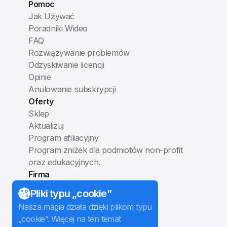
Pomoc
Jak Używać
Poradniki Wideo
FAQ
Rozwiązywanie problemów
Odzyskiwanie licencji
Opinie
Anulowanie subskrypcji
Oferty
Sklep
Aktualizuj
Program afiliacyjny
Program zniżek dla podmiotów non-profit
oraz edukacyjnych.
Firma
O nas
Pliki typu „cookie”
Blog
Nasza magia działa dzięki plikom typu
Kontakt
„cookie”. Więcej na ten temat
Obserwuj nas