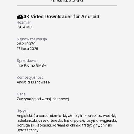
4K YouTube to MP3
4K Video Downloader for Android
Rozmiar
126.4 MB
Najnowsza wersja
26.2.1.0379
17 lipca 2026
Sprzedawca
InterPromo GMBH
Kompatybilność
Android 10 i nowsze
Cena
Zaczynając od wersji darmowej
Języki
Angielski, francuski, niemiecki, włoski, hiszpański, szwedzki,
niderlandzki, czeski, turecki, fiński, polski, rosyjski, węgierski,
portugalski, japoński, koreański, chiński tradycyjny, chiński
uproszczony