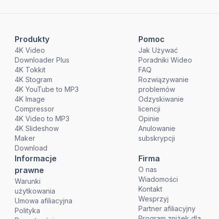
Produkty
Pomoc
4K Video
Jak Używać
Downloader Plus
Poradniki Wideo
4K Tokkit
FAQ
4K Stogram
Rozwiązywanie
4K YouTube to MP3
problemów
4K Image
Odzyskiwanie
Compressor
licencji
4K Video to MP3
Opinie
4K Slideshow
Anulowanie
Maker
subskrypcji
Download
Informacje
Firma
prawne
O nas
Wiadomości
Warunki
Kontakt
użytkowania
Wesprzyj
Umowa afiliacyjna
Partner afiliacyjny
Polityka
Program zniżek dla