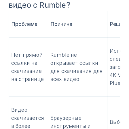
видео с Rumble?
Проблема
Причина
Решен
Исполь
Нет прямой
Rumble не
специа
ссылки на
открывает ссылки
загруз
скачивание
для скачивания для
4K Vid
на странице
всех видео
Plus
Видео
скачивается
Браузерные
Выбери
в более
инструменты и