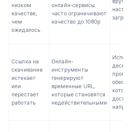
вручну
низком
онлайн-сервисы
настро
качестве,
часто ограничивают
загруз
чем
качество до 1080p
ожидалось
Исполь
Ссылка на
Онлайн-
дескто
скачивание
инструменты
прогр
истекает
генерируют
обеспе
или
временные URL,
которо
перестаёт
которые становятся
доступ
работать
недействительными
напрям