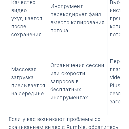
Качество
Выбери
Инструмент
видео
инстру
перекодирует файл
ухудшается
прямы
вместо копирования
после
копиро
потока
сохранения
потока
Перейд
Ограничения сессии
Массовая
платны
или скорости
загрузка
Video 
запросов в
прерывается
Plus дл
бесплатных
на середине
безлим
инструментах
загруз
Если у вас возникают проблемы со
скачиванием видео с Rumble, обратитесь