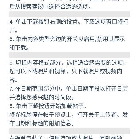
后从搜索建议中选择合适的选项。
4.
单击
下载
按钮右侧的
设置
。
下载选项
窗口将打
开。
5.
单击内容类型旁边的开关以启用/禁用其显示
和下载。
6.
切换
内容格式
部分，选择适合您需要的选项–
您可以下载照片和视频，只下载照片或视频内
容。
7.
在
日期范围
部分中，单击日期字段以打开日历
并选择您感兴趣的时间段。
8.
单击
下载
按钮开始加载帖子。
将光标悬停在帖子预览上，打开关于上传者、发
布日期和标题的
附加信息
。
右键单击帖子，使用选项
放大照片，复制标题，