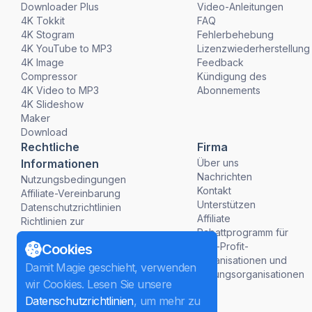
Downloader Plus
Video-Anleitungen
4K Tokkit
FAQ
4K Stogram
Fehlerbehebung
4K YouTube to MP3
Lizenzwiederherstellung
4K Image
Feedback
Compressor
Kündigung des
4K Video to MP3
Abonnements
4K Slideshow
Maker
Download
Rechtliche
Firma
Informationen
Über uns
Nachrichten
Nutzungsbedingungen
Kontakt
Affiliate-Vereinbarung
Unterstützen
Datenschutzrichtlinien
Affiliate
Richtlinien zur
Rabattprogramm für
Rückerstattung
Non-Profit-
Cookies
Organisationen und
Damit Magie geschieht, verwenden
Bildungsorganisationen
wir Cookies. Lesen Sie unsere
Datenschutzrichtlinien
, um mehr zu