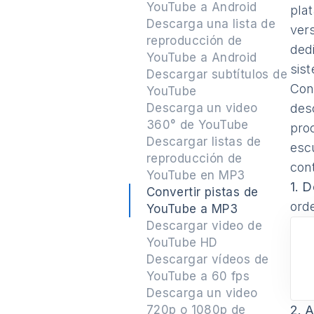
YouTube a Android
pla
Descarga una lista de
ver
reproducción de
ded
YouTube a Android
sis
Descargar subtítulos de
Con 
YouTube
Descarga un video
des
360° de YouTube
pro
Descargar listas de
esc
reproducción de
con
YouTube en MP3
1.
De
Convertir pistas de
ord
YouTube a MP3
Descargar video de
YouTube HD
Descargar vídeos de
YouTube a 60 fps
Descarga un video
720p o 1080p de
2.
A