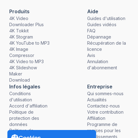
Produits
Aide
4K Video
Guides d'utilisation
Downloader Plus
Guides vidéos
4K Tokkit
FAQ
4K Stogram
Dépannage
4K YouTube to MP3
Récupération de la
4K Image
licence
Compressor
Avis
4K Video to MP3
Annulation
4K Slideshow
d'abonnement
Maker
Download
Infos légales
Entreprise
Conditions
Qui sommes-nous
d'utilisation
Actualités
Accord d'affiliation
Contactez-nous
Politique de
Votre contribution
protection des
Affiliation
données
Programme de
Politique de
remises pour les
remboursement
établissements