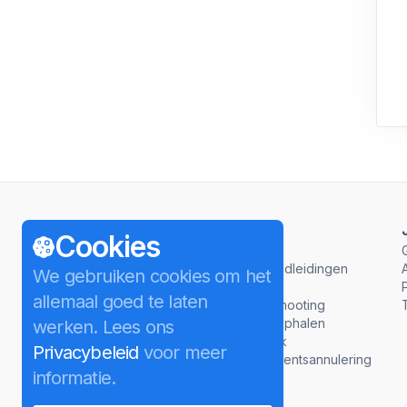
Producten
Help
Cookies
4K Video Downloader Plus
Hoe
4K Tokkit
Videohandleidingen
We gebruiken cookies om het
4K Stogram
FAQ
allemaal goed te laten
4K YouTube to MP3
Troubleshooting
4K Image Compressor
Licentie ophalen
werken. Lees ons
4K Video to MP3
Feedback
Privacybeleid
voor meer
4K Slideshow Maker
Abonnementsannulering
informatie.
Download