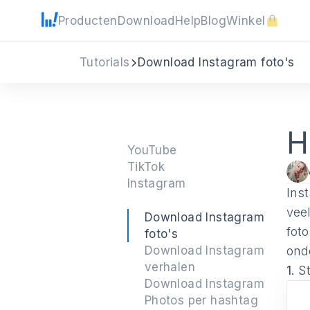
Producten
Download
Help
Blog
Winkel
Tutorials
Download Instagram foto's
H
YouTube
TikTok
Instagram
Ins
vee
Download Instagram
fot
foto's
Download Instagram
ond
verhalen
1.
St
Download Instagram
Photos per hashtag