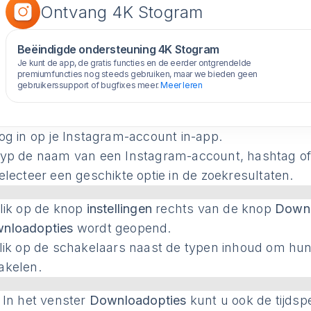
Ontvang 4K Stogram
Beëindigde ondersteuning 4K Stogram
Je kunt de app, de gratis functies en de eerder ontgrendelde
premiumfuncties nog steeds gebruiken, maar we bieden geen
gebruikerssupport of bugfixes meer.
Meer leren
og in op je Instagram-account in-app.
yp de naam van een Instagram-account, hashtag of l
lecteer een geschikte optie in de zoekresultaten.
lik op de knop
instellingen
rechts van de knop
Down
nloadopties
wordt geopend.
ik op de schakelaars naast de typen inhoud om hun 
akelen.
: In het venster
Downloadopties
kunt u ook de tijdsp