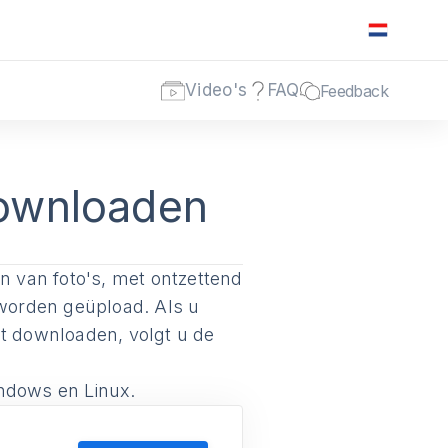
Video's
FAQ
Feedback
downloaden
en van foto's, met ontzettend
 worden geüpload. Als u
lt downloaden, volgt u de
indows en Linux.