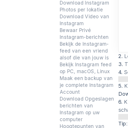
Download Instagram
Photos per lokatie
Download Video van
Instagram
Bewaar Privé
Instagram-berichten
Bekijk de Instagram-
feed van een vriend
2.
L
alsof die van jouw is
3.
T
Bekijk Instagram feed
op PC, macOS, Linux
4.
Se
Maak een backup van
je complete Instagram
5.
K
Account
Dow
Download Opgeslagen
6.
Kl
berichten van
sch
Instagram op uw
computer
Tip
Hoogtepunten van