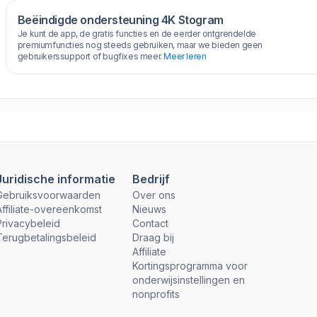
Beëindigde ondersteuning 4K Stogram
Je kunt de app, de gratis functies en de eerder ontgrendelde
premiumfuncties nog steeds gebruiken, maar we bieden geen
gebruikerssupport of bugfixes meer.
Meer leren
Juridische informatie
Bedrijf
Gebruiksvoorwaarden
Over ons
Affiliate-overeenkomst
Nieuws
Privacybeleid
Contact
Terugbetalingsbeleid
Draag bij
Affiliate
Kortingsprogramma voor
onderwijsinstellingen en
nonprofits