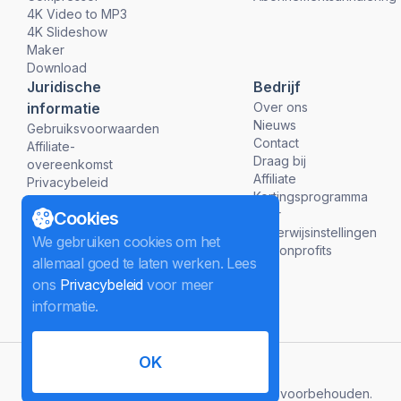
4K Video to MP3
4K Slideshow
Maker
Download
Juridische
Bedrijf
informatie
Over ons
Nieuws
Gebruiksvoorwaarden
Contact
Affiliate-
Draag bij
overeenkomst
Affiliate
Privacybeleid
Kortingsprogramma
Terugbetalingsbeleid
voor
Cookies
onderwijsinstellingen
We gebruiken cookies om het
en nonprofits
allemaal goed te laten werken. Lees
ons
Privacybeleid
voor meer
informatie.
OK
Nederlands
©
2026
InterPromo GMBH.
Alle rechten voorbehouden.