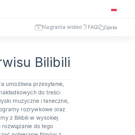
Nagrania wideo
FAQ
Opinie
wisu Bilibili
óra umożliwia przesyłanie,
nakładkowych do treści
edyski muzyczne i taneczne,
 programy rozrywkowe oraz
my z Bilibili w wysokiej
 rozwiązanie do tego
ząć pobieranie filmów z