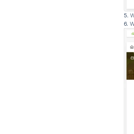
5.
W
6.
W