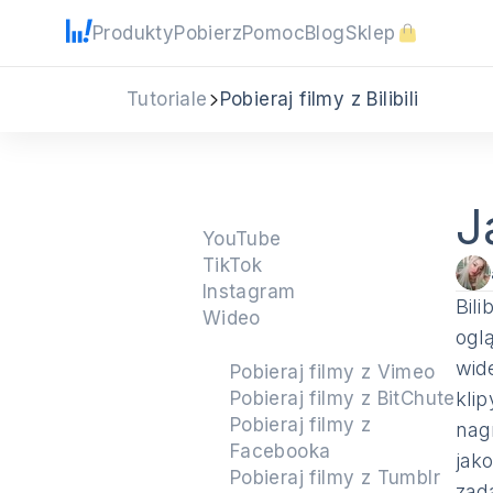
Produkty
Pobierz
Pomoc
Blog
Sklep
Tutoriale
Pobieraj filmy z Bilibili
J
YouTube
TikTok
Instagram
Bili
Wideo
ogl
wid
Pobieraj filmy z Vimeo
Pobieraj filmy z BitChute
kli
Pobieraj filmy z
nagr
Facebooka
jako
Pobieraj filmy z Tumblr
zad