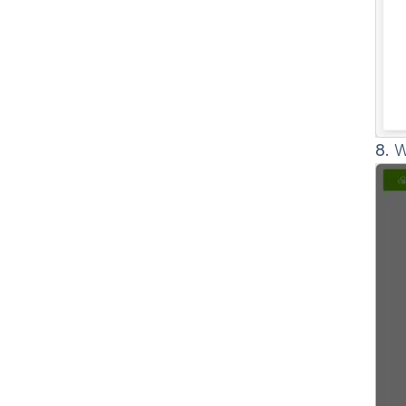
8.
Wy