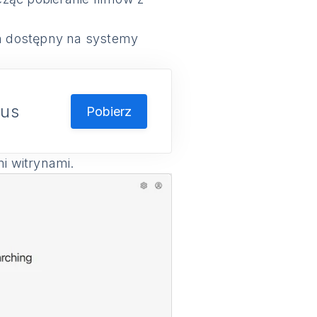
on dostępny na systemy
lus
Pobierz
mi witrynami.