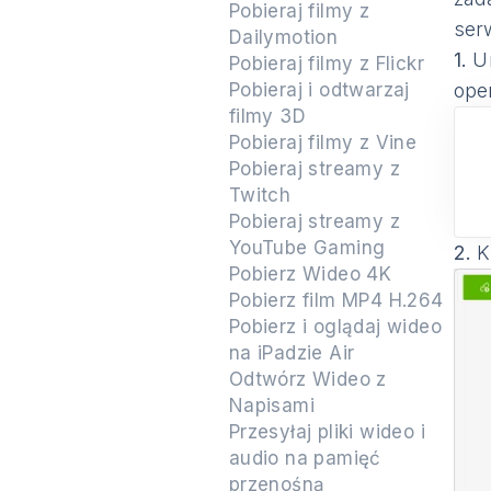
Pobieraj filmy z
serw
Dailymotion
1.
U
Pobieraj filmy z Flickr
Pobieraj i odtwarzaj
ope
filmy 3D
Pobieraj filmy z Vine
Pobieraj streamy z
Twitch
Pobieraj streamy z
YouTube Gaming
2.
Kl
Pobierz Wideo 4K
Pobierz film MP4 H.264
Pobierz i oglądaj wideo
na iPadzie Air
Odtwórz Wideo z
Napisami
Przesyłaj pliki wideo i
audio na pamięć
przenośną