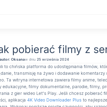
ak pobierać filmy z ser
autor: Oksana
w dniu
25 września 2024
bili to chińska platforma do udostępniania filmów, kt
ądanie, transmisję na żywo i dodawanie komentarzy 
eo. Ta witryna internetowa zawiera filmy anime, tel
py edukacyjne, filmy dokumentalne, parodie, filmy,
ania z gier wideo Let's Play. Jeśli chcesz pobierać fil
ści, aplikacja
4K Video Downloader Plus
to najlepsze
ania. Wykonaj poniższe proste czynności, aby rozpoc