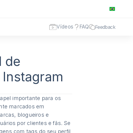
Vídeos
FAQ
Feedback
d de
 Instagram
pel importante para os
mente marcados em
arcas, blogueiros e
rios por clientes e fãs. Se
agens com tags do seu perfil