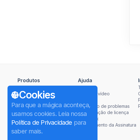
Produtos
Ajuda
4K Video Downloader Plus
Como
Cookies
4K Tokkit
Guias em vídeo
4K Stogram
FAQ
Para que a mágica aconteça,
4K YouTube to MP3
Resolução de problemas
4K Image Compressor
Recuperação de licença
usamos cookies. Leia nossa
4K Video to MP3
Feedback
Política de Privacidade
para
4K Slideshow Maker
Cancelamento da Assinatura
saber mais.
Download