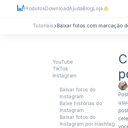
Produtos
Download
Ajuda
Blog
Loja
Tutoriais
Baixar fotos com marcação d
C
YouTube
TikTok
p
Instagram
Baixar fotos do
Pos
Instagram
usu
Baixe histórias do
Instagram
pos
Baixar fotos do
cel
Instagram por Hashtag
voc