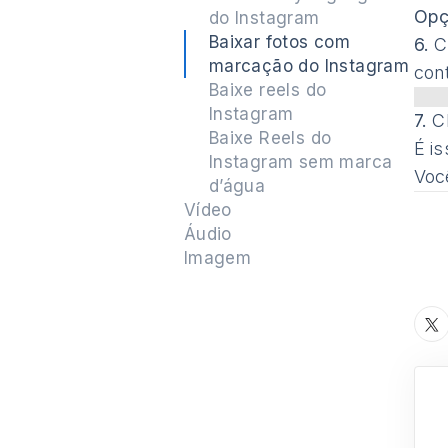
Opç
do Instagram
Baixar fotos com
6.
Cl
marcação do Instagram
con
Baixe reels do
Instagram
7.
C
Baixe Reels do
É i
Instagram sem marca
Voc
d’água
Vídeo
Áudio
Imagem