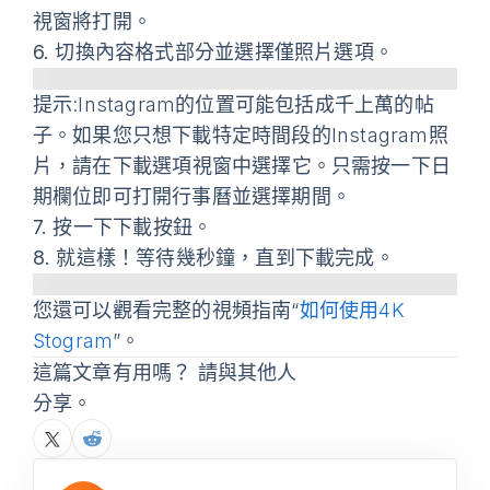
視窗將打開。
6.
切換
內容格式
部分並選擇
僅照片
選項。
提示
:Instagram的位置可能包括成千上萬的帖
子。如果您只想下載特定時間段的Instagram照
片，請在
下載選項
視窗中選擇它。只需按一下日
期欄位即可打開行事曆並選擇期間。
7.
按一下
下載
按鈕。
8.
就這樣！等待幾秒鐘，直到下載完成。
您還可以觀看完整的視頻指南“
如何使用4K
Stogram
”。
這篇文章有用嗎？ 請與其他人
分享。