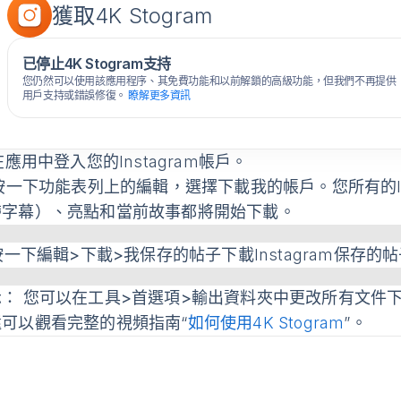
獲取4K Stogram
已停止4K Stogram支持
您仍然可以使用該應用程序、其免費功能和以前解鎖的高級功能，但我們不再提供
用戶支持或錯誤修復。
瞭解更多資訊
應用中登入您的Instagram帳戶。
按一下功能表列上的
編輯
，選擇
下載我的帳戶
。您所有的I
帶字幕）、亮點和當前故事都將開始下載。
按一下
編輯>下載>我保存的帖子
下載Instagram保存的
示
： 您可以在
工具>首選項>輸出資料夾
中更改所有文件
還可以觀看完整的視頻指南“
如何使用4K Stogram
”。