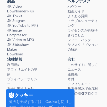
製品
ヘルプデスク
4K Video
ハウツー
Downloader Plus
動画ガイド
4K Tokkit
よくある質問
4K Stogram
トラブルシューティ
4K YouTube to MP3
ング
4K Image
ライセンスが再取得
Compressor
されました
4K Video to MP3
フィードバック
4K Slideshow
サブスクリプション
Maker
の解約
Download
法律情報
会社
利用規約
このサイトに関して
アフィリエイトの契
ニュース
約
連絡先
プライバシーポリシ
寄付
ー
アフィリエイト
返金に関する方針
教育機関及び非営利
団体の割引プログラ
クッキー
ム
魔法を実現するには、Cookieを使用し