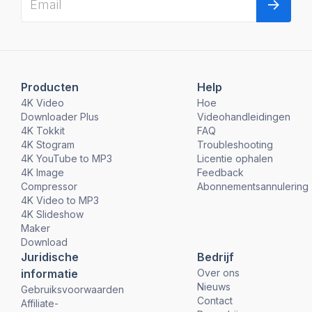
Producten
Help
4K Video
Hoe
Downloader Plus
Videohandleidingen
4K Tokkit
FAQ
4K Stogram
Troubleshooting
4K YouTube to MP3
Licentie ophalen
4K Image
Feedback
Compressor
Abonnementsannulering
4K Video to MP3
4K Slideshow
Maker
Download
Juridische
Bedrijf
informatie
Over ons
Nieuws
Gebruiksvoorwaarden
Contact
Affiliate-