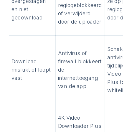
overgeslagen
ze op priv
regiogeblokkeerd
en niet
regiogebl
of verwijderd
gedownload
door de u
door de uploader
Schakel
Antivirus of
antivirus/
Download
firewall blokkeert
tijdelijk u
mislukt of loopt
de
Video Do
vast
internettoegang
Plus toe 
van de app
whitelist
4K Video
Downloader Plus