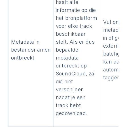
haalt alle
informatie op die
het bronplatform
Vul ontb
voor elke track
metadata
beschikbaar
in of gebr
Metadata in
stelt. Als er dus
externe ta
bestandsnamen
bepaalde
batchgew
ontbreekt
metadata
kan aanp
ontbreekt op
automati
SoundCloud, zal
taggen
die niet
verschijnen
nadat je een
track hebt
gedownload.