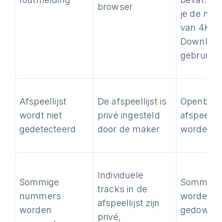
browser
je de nie
van 4K V
Download
gebruikt
Afspeellijst
De afspeellijst is
Openbar
wordt niet
privé ingesteld
afspeelli
gedetecteerd
door de maker
worden g
Individuele
Sommige
Sommige
tracks in de
nummers
worden ni
afspeellijst zijn
worden
gedownlo
privé,