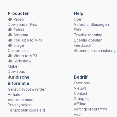
Producten
Help
4K Video
Hoe
Downloader Plus
Videohandleidingen
4K Tokkit
FAQ
4K Stogram
Troubleshooting
4K YouTube to MP3
Licentie ophalen
4K Image
Feedback
Compressor
Abonnementsannulering
4K Video to MP3
4K Slideshow
Maker
Download
Juridische
Bedrijf
informatie
Over ons
Nieuws
Gebruiksvoorwaarden
Contact
Affiliate-
Draag bij
overeenkomst
Affiliate
Privacybeleid
Kortingsprogramma
Terugbetalingsbeleid
voor