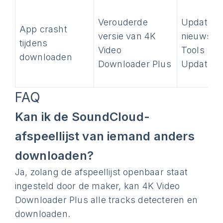
Verouderde
Update n
App crasht
versie van 4K
nieuwste 
tijdens
Video
Tools → 
downloaden
Downloader Plus
Updates
FAQ
Kan ik de SoundCloud-
afspeellijst van iemand anders
downloaden?
Ja, zolang de afspeellijst openbaar staat
ingesteld door de maker, kan 4K Video
Downloader Plus alle tracks detecteren en
downloaden.