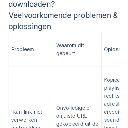
downloaden?
Veelvoorkomende problemen &
oplossingen
Waarom dit
Probleem
Oplossin
gebeurt
Kopieer d
playlist-
rechtstre
adresbalk
Onvolledige of
'Kan link niet
ervoor da
onjuiste URL
verwerken'-
soundclo
gekopieerd uit de
foutmelding
bevat. Zo