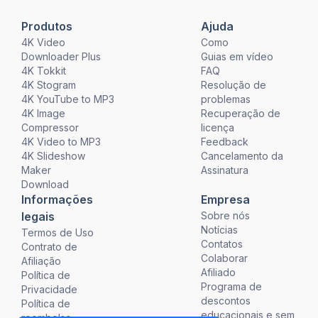
Produtos
Ajuda
4K Video
Como
Downloader Plus
Guias em vídeo
4K Tokkit
FAQ
4K Stogram
Resolução de
4K YouTube to MP3
problemas
4K Image
Recuperação de
Compressor
licença
4K Video to MP3
Feedback
4K Slideshow
Cancelamento da
Maker
Assinatura
Download
Informações
Empresa
legais
Sobre nós
Notícias
Termos de Uso
Contatos
Contrato de
Colaborar
Afiliação
Afiliado
Política de
Programa de
Privacidade
descontos
Política de
educacionais e sem
reembolso