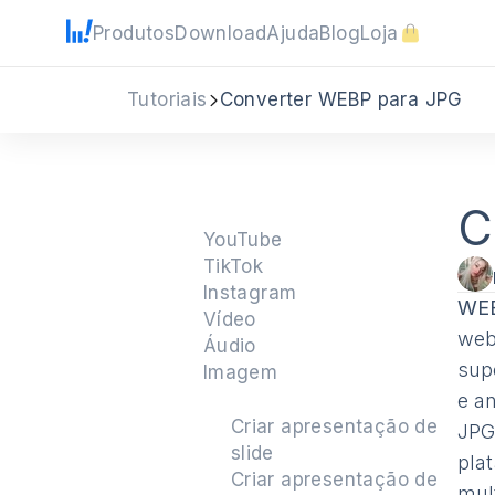
Produtos
Download
Ajuda
Blog
Loja
Tutoriais
Converter WEBP para JPG
C
YouTube
TikTok
Instagram
WE
Vídeo
web
Áudio
sup
Imagem
e a
Criar apresentação de
JPG
slide
pla
Criar apresentação de
mul