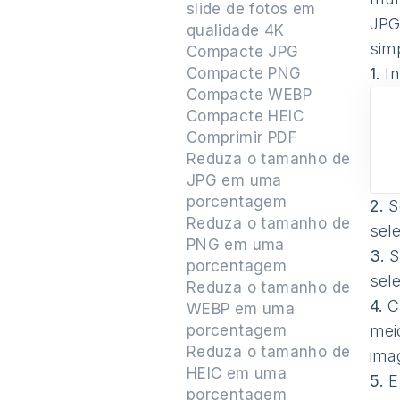
slide de fotos em
JPG
qualidade 4K
sim
Compacte JPG
Compacte PNG
1.
In
Compacte WEBP
Compacte HEIC
Comprimir PDF
Reduza o tamanho de
JPG em uma
porcentagem
2.
S
Reduza o tamanho de
sel
PNG em uma
3.
S
porcentagem
sel
Reduza o tamanho de
4.
Ca
WEBP em uma
porcentagem
mei
Reduza o tamanho de
ima
HEIC em uma
5.
En
porcentagem