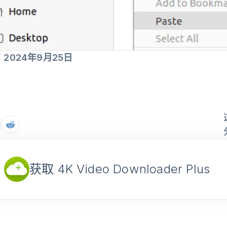
布
2024年9月25日
获取 4K Video Downloader Plus