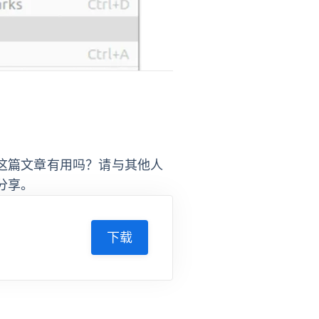
这篇文章有用吗？请与其他人
分享。
下载