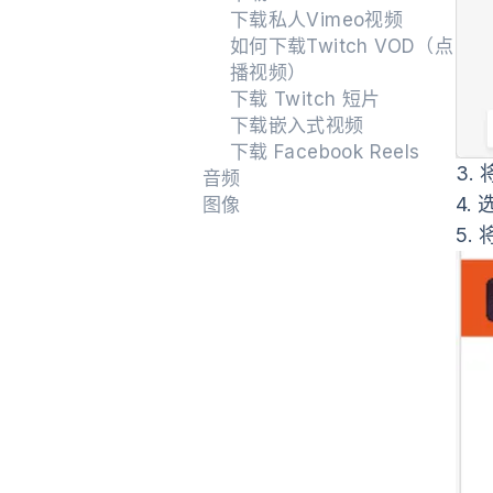
下载私人Vimeo视频
如何下载Twitch VOD（点
播视频）
下载 Twitch 短片
下载嵌入式视频
下载 Facebook Reels
3.
音频
4.
选
图像
5.