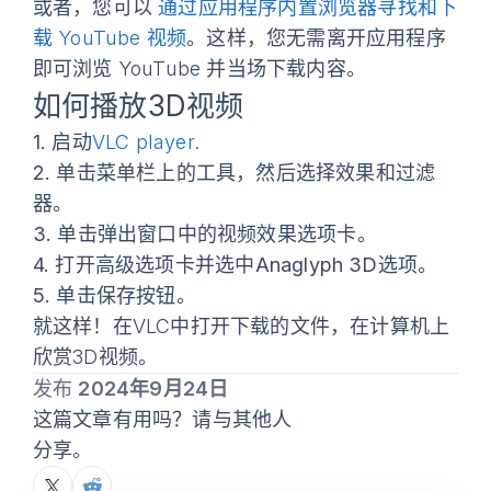
或者，您可以
通过应用程序内置浏览器寻找和下
载 YouTube 视频
。这样，您无需离开应用程序
即可浏览 YouTube 并当场下载内容。
如何播放3D视频
1.
启动
VLC player
.
2.
单击菜单栏上的
工具
，然后选择
效果和过滤
器
。
3.
单击弹出窗口中的
视频效果
选项卡。
4.
打开
高级
选项卡并选中
Anaglyph 3D
选项。
5.
单击
保存
按钮。
就这样！在VLC中打开下载的文件，在计算机上
欣赏3D视频。
发布
2024年9月24日
这篇文章有用吗？请与其他人
分享。