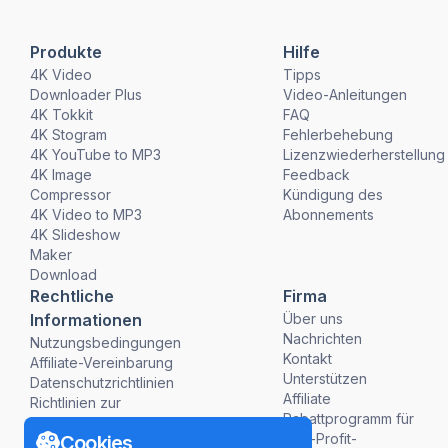
Produkte
Hilfe
4K Video
Tipps
Downloader Plus
Video-Anleitungen
4K Tokkit
FAQ
4K Stogram
Fehlerbehebung
4K YouTube to MP3
Lizenzwiederherstellung
4K Image
Feedback
Compressor
Kündigung des
4K Video to MP3
Abonnements
4K Slideshow
Maker
Download
Rechtliche
Firma
Informationen
Über uns
Nachrichten
Nutzungsbedingungen
Kontakt
Affiliate-Vereinbarung
Unterstützen
Datenschutzrichtlinien
Affiliate
Richtlinien zur
Rabattprogramm für
Rückerstattung
Non-Profit-
Cookies