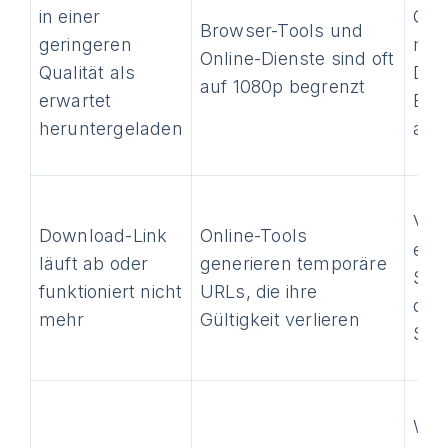
in einer
Qual
Browser-Tools und
geringeren
man
Online-Dienste sind oft
Qualität als
Dow
auf 1080p begrenzt
erwartet
Ein
heruntergeladen
aus
Ver
Download-Link
Online-Tools
ein
läuft ab oder
generieren temporäre
Soft
funktioniert nicht
URLs, die ihre
dire
mehr
Gültigkeit verlieren
Str
Wäh