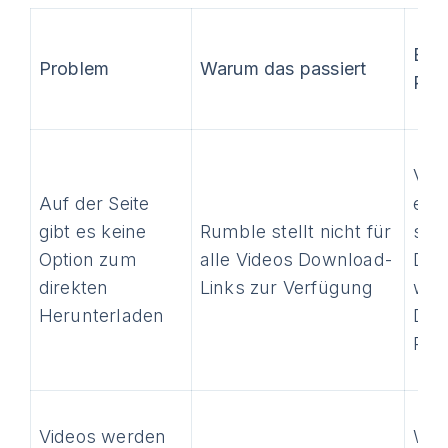
Beh
Problem
Warum das passiert
Pro
Ver
Auf der Seite
ein
gibt es keine
Rumble stellt nicht für
spez
Option zum
alle Videos Download-
Dow
direkten
Links zur Verfügung
wie
Herunterladen
Dow
Plu
Videos werden
Wäh