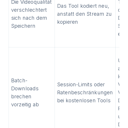
Die Videoqualität
Too
Das Tool kodiert neu,
verschlechtert
dire
anstatt den Stream zu
sich nach dem
Dow
kopieren
Speichern
Str
erm
Upg
auf 
kost
Batch-
Session-Limits oder
Ver
Downloads
Ratenbeschränkungen
Vid
brechen
bei kostenlosen Tools
Dow
vorzeitig ab
Plus
unb
Dow