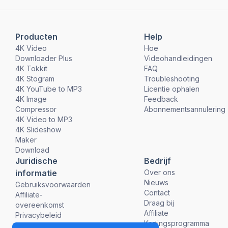
Producten
Help
4K Video
Hoe
Downloader Plus
Videohandleidingen
4K Tokkit
FAQ
4K Stogram
Troubleshooting
4K YouTube to MP3
Licentie ophalen
4K Image
Feedback
Compressor
Abonnementsannulering
4K Video to MP3
4K Slideshow
Maker
Download
Juridische
Bedrijf
informatie
Over ons
Nieuws
Gebruiksvoorwaarden
Contact
Affiliate-
Draag bij
overeenkomst
Affiliate
Privacybeleid
Kortingsprogramma
Terugbetalingsbeleid