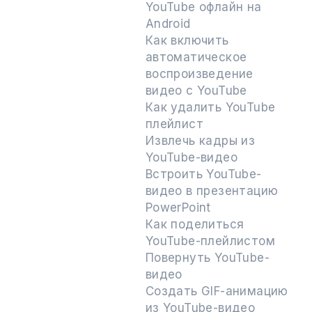
YouTube офлайн на
Android
Как включить
автоматическое
воспроизведение
видео с YouTube
Как удалить YouTube
плейлист
Извлечь кадры из
YouTube-видео
Встроить YouTube-
видео в презентацию
PowerPoint
Как поделиться
YouTube-плейлистом
Повернуть YouTube-
видео
Создать GIF-анимацию
из YouTube-видео