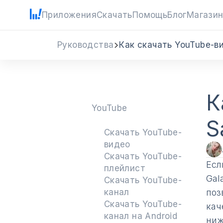
Приложения
Скачать
Помощь
Блог
Магази
Руководства
Как скачать YouTube-в
К
YouTube
S
Скачать YouTube-
видео
Скачать YouTube-
Есл
плейлист
Gal
Скачать YouTube-
канал
поз
Скачать YouTube-
кач
канал на Android
ниж