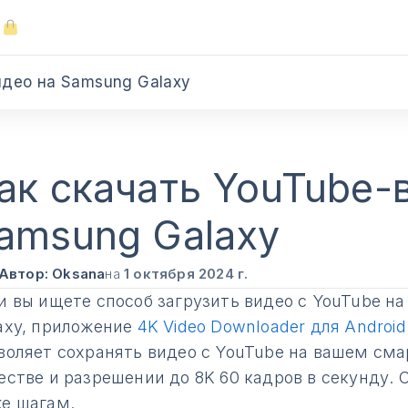
н
идео на Samsung Galaxy
ак скачать YouTube-
amsung Galaxy
Автор: Oksana
на
1 октября 2024 г.
и вы ищете способ загрузить видео с YouTube н
axy, приложение
4K Video Downloader для Android
воляет сохранять видео с YouTube на вашем сма
естве и разрешении до 8K 60 кадров в секунду.
е шагам.